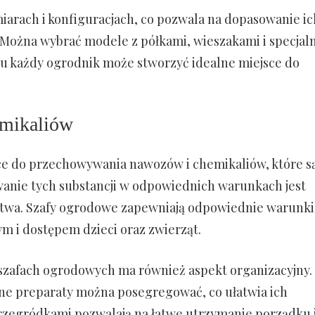
arach i konfiguracjach, co pozwala na dopasowanie ic
 Można wybrać modele z półkami, wieszakami i specjal
mu każdy ogrodnik może stworzyć idealne miejsce do
mikaliów
ce do przechowywania nawozów i chemikaliów, które s
wanie tych substancji w odpowiednich warunkach jest
ństwa. Szafy ogrodowe zapewniają odpowiednie warunki
m i dostępem dzieci oraz zwierząt.
zafach ogrodowych ma również aspekt organizacyjny.
inne preparaty można posegregować, co ułatwia ich
rzegródkami pozwalają na łatwe utrzymanie porządku 