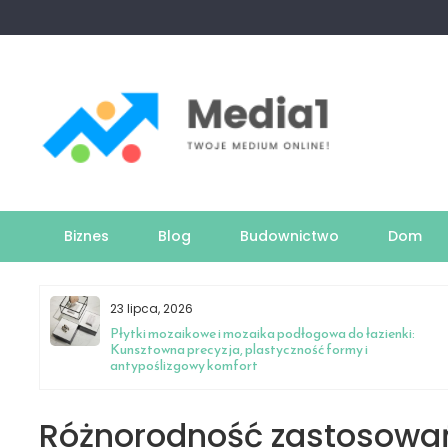
Skip
to
content
Biznes
Blog
Budownictwo
Dom
23 lipca, 2026
owe
Płytki mozaikowe i mozaika podłogowa do łazienki:
Kunsztowna precyzja, plastyczność formy i
antypoślizgowy komfort
Różnorodność zastosowa