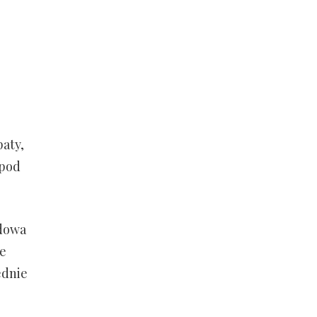
aty,
 pod
odowa
e
ednie