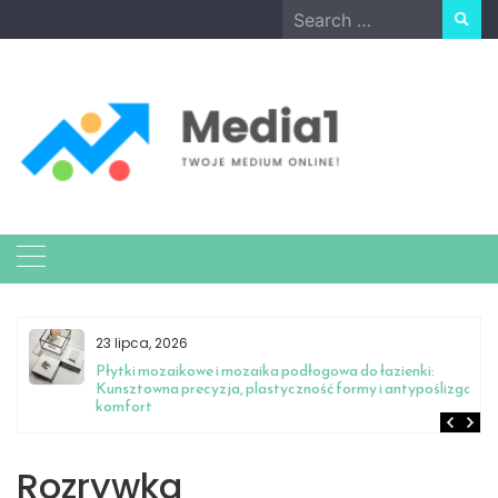
Skip
Search
to
for:
content
23 lipca, 2026
Płytki mozaikowe i mozaika podłogowa do łazienki:
Kunsztowna precyzja, plastyczność formy i antypoślizgowy
komfort
Rozrywka