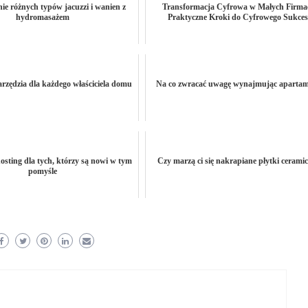
ie różnych typów jacuzzi i wanien z
Transformacja Cyfrowa w Małych Firma
hydromasażem
Praktyczne Kroki do Cyfrowego Sukce
rzędzia dla każdego właściciela domu
Na co zwracać uwagę wynajmując aparta
osting dla tych, którzy są nowi w tym
Czy marzą ci się nakrapiane płytki cerami
pomyśle