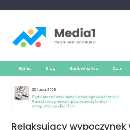
Skip
to
content
Biznes
Blog
Budownictwo
Dom
23 lipca, 2026
owe
Płytki mozaikowe i mozaika podłogowa do łazienki:
Kunsztowna precyzja, plastyczność formy i
antypoślizgowy komfort
Relaksujący wypoczynek w