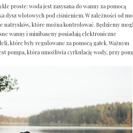
kle proste: woda jest zasysana do wanny za pomocą
lka dysz wlotowych pod ciśnieniem. W zależności od m
e natrysków, które można kontrolować. Będziemy mogl
ne wanny i minibaseny posiadają elektroniczne
deli, które były regulowane za pomocą gałek. Ważnym
t pompa, która umożliwia cyrkulację wody, przy pom