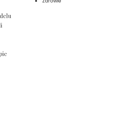
Zdrowie
odelu
i
pie