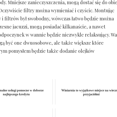
wody. Mniejsze zanieczyszczenia, mogą dostać się do obi
czywiście filtry można wymieniać i czyścic. Montując
 i filtrów był swobodny, wówczas łatwo będzie można
sne jacuzzi, mogą posiadać kilkanaście, a nawet
e odpoczynek w wannie będzie niezwykle relaksujący. Wa
gą być one dwuosobowe, ale także większe które
brym pomysłem będzie także dodanie olejków
onalne usługi pomocne w doborze
Winiarnia to wyjątkowe miejsce na wiecz
najlepszego kredytu
przyjaciółmi