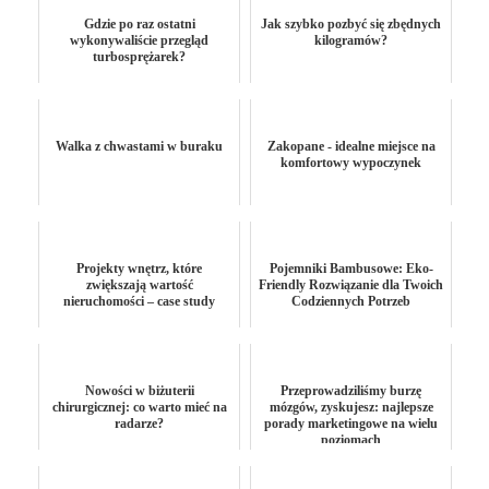
Gdzie po raz ostatni
Jak szybko pozbyć się zbędnych
wykonywaliście przegląd
kilogramów?
turbosprężarek?
Walka z chwastami w buraku
Zakopane - idealne miejsce na
komfortowy wypoczynek
Projekty wnętrz, które
Pojemniki Bambusowe: Eko-
zwiększają wartość
Friendly Rozwiązanie dla Twoich
nieruchomości – case study
Codziennych Potrzeb
Nowości w biżuterii
Przeprowadziliśmy burzę
chirurgicznej: co warto mieć na
mózgów, zyskujesz: najlepsze
radarze?
porady marketingowe na wielu
poziomach