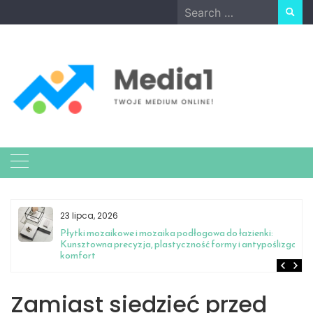
Skip
Search
to
for:
content
23 lipca, 2026
Płytki mozaikowe i mozaika podłogowa do łazienki:
Kunsztowna precyzja, plastyczność formy i antypoślizgowy
komfort
Zamiast siedzieć przed