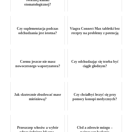
świetnej kliniki
stomatologicznej?
Czy suplementacja podczas
Viagra Connect Max tabletki bez
odchudzania jest istotna?
recepty na problemy z potencją
Czemu jeszcze nie masz
Czy odchudzając się trzeba być
nowoczesnego waporyzatora?
ciągle głodnym?
Jak skutecznie zbudować mase
Czy chciałbyś leczyć się przy
mieśniową?
pomocy konopi medycznych?
Przeszczep włosów a wybór
Cbd a zdrowie mózgu –