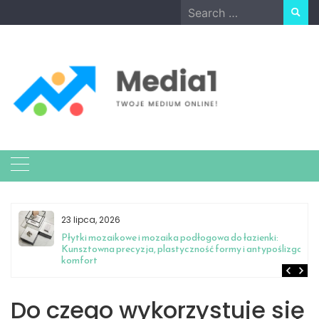
Skip
Search
to
for:
content
23 lipca, 2026
Płytki mozaikowe i mozaika podłogowa do łazienki:
Kunsztowna precyzja, plastyczność formy i antypoślizgowy
komfort
Do czego wykorzystuje się