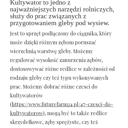
Kultywator to jedno z
najważniejszych narzędzi rolniczych,
służy do prac związanych z
przygotowaniem gleby pod wysiew.
Jest to sprzęt podłączony do ciągnika, który
może dzięki różnym zębom poruszać
wierzchnią warstwę gleby. Możemy
regulować wysokość zanurzenia zębów,
dostosowywać różne redlice w zależności od
rodzaju gleby czy też typu wykonywanych
prac. Możemy dobrać różne czesci do
kultywatorów
(
https://www.futurefarm24.pl/47-czesci-do-
kultywatorow
), mogą być to także redlice
skrzydełkowe, zęby sprężyste, czy też